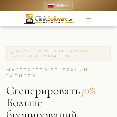
RUSSIA
keyboard_arrow_up
COMPLETE 6-WEEK PROGRAMME ·
SOLO IMPLEMENTATION
МАСТЕРСТВО ГЕНЕРАЦИИ
ЗАПИСЕЙ
Сгенерировать
30%+
Больше
бронирований