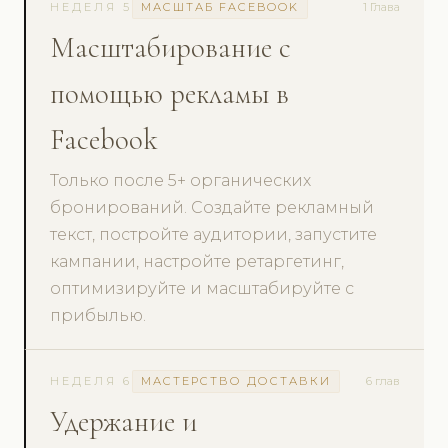
НЕДЕЛЯ 5
МАСШТАБ FACEBOOK
1 Глава
Масштабирование с
помощью рекламы в
Facebook
Только после 5+ органических
бронирований. Создайте рекламный
текст, постройте аудитории, запустите
кампании, настройте ретаргетинг,
оптимизируйте и масштабируйте с
прибылью.
НЕДЕЛЯ 6
МАСТЕРСТВО ДОСТАВКИ
6 глав
Удержание и