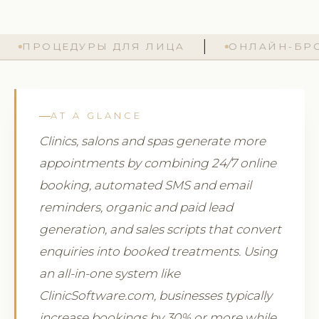
ЦЕДУРЫ ДЛЯ ЛИЦА
ОНЛАЙН-БРОНИРОВА
AT A GLANCE
Clinics, salons and spas generate more
appointments by combining 24/7 online
booking, automated SMS and email
reminders, organic and paid lead
generation, and sales scripts that convert
enquiries into booked treatments. Using
an all-in-one system like
ClinicSoftware.com, businesses typically
increase bookings by 30% or more while